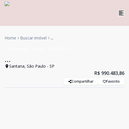
Home
Buscar imóvel
...
Apartamento
Venda
Cód:
774773
...
Santana, São Paulo - SP
R$ 990.483,86
Compartilhar
Favorito