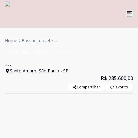
Home
Buscar imóvel
...
Apartamento
Venda
Cód:
760178
...
Santo Amaro, São Paulo - SP
R$ 285.600,00
Compartilhar
Favorito