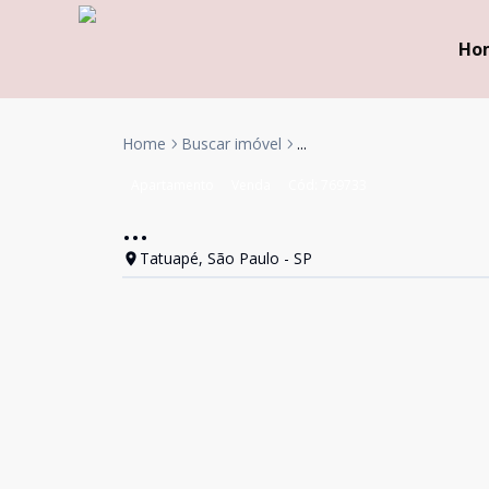
Ho
Home
Buscar imóvel
...
Apartamento
Venda
Cód:
769733
...
Tatuapé, São Paulo - SP