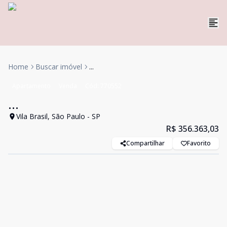
Home
Buscar imóvel
...
Apartamento
Venda
Cód:
770552
...
Vila Brasil, São Paulo - SP
R$ 356.363,03
Compartilhar
Favorito