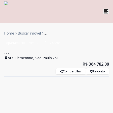
Home
Buscar imóvel
...
Apartamento
Venda
Cód:
764264
...
Vila Clementino, São Paulo - SP
R$ 364.782,08
Compartilhar
Favorito