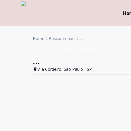
Ho
Home
Buscar imóvel
...
Apartamento
Venda
Cód:
761622
...
Vila Cordeiro, São Paulo - SP