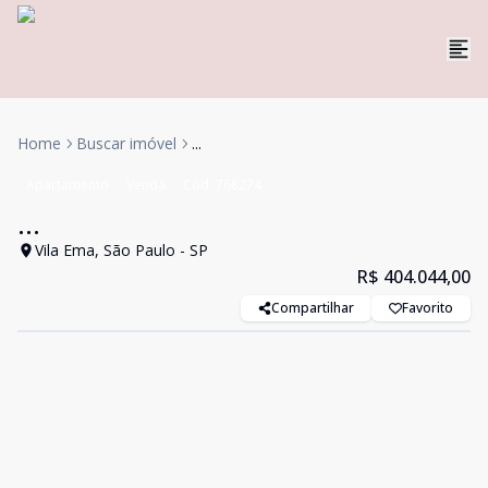
Home
Buscar imóvel
...
Apartamento
Venda
Cód:
768274
...
Vila Ema, São Paulo - SP
R$ 404.044,00
Compartilhar
Favorito