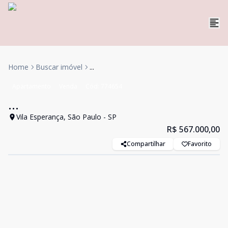
Home
Buscar imóvel
...
Apartamento
Venda
Cód:
774654
...
Vila Esperança, São Paulo - SP
R$ 567.000,00
Compartilhar
Favorito