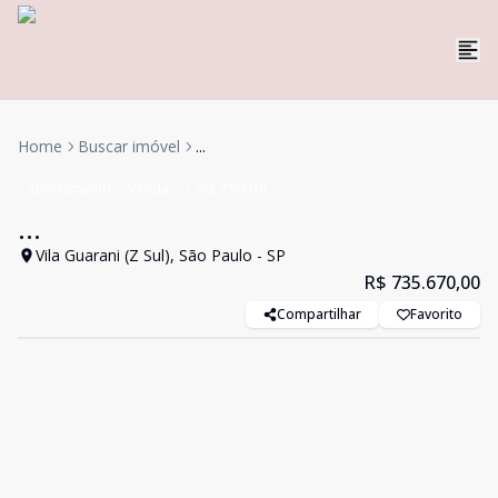
Home
Buscar imóvel
...
Apartamento
Venda
Cód:
759078
...
Vila Guarani (Z Sul), São Paulo - SP
R$ 735.670,00
Compartilhar
Favorito