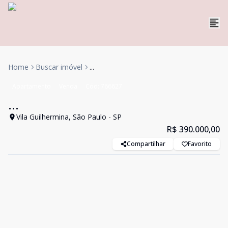
Home
Buscar imóvel
...
Apartamento
Venda
Cód:
766627
...
Vila Guilhermina, São Paulo - SP
R$ 390.000,00
Compartilhar
Favorito