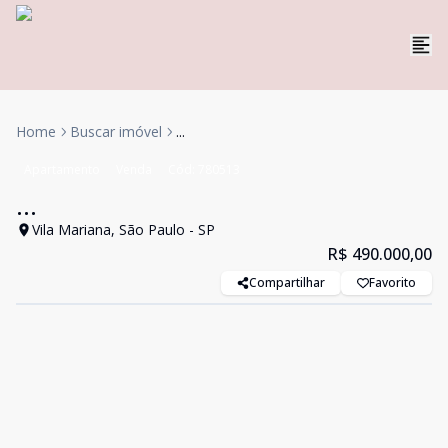
Home
Buscar imóvel
...
Apartamento
Venda
Cód:
780513
...
Vila Mariana, São Paulo - SP
R$ 490.000,00
Compartilhar
Favorito