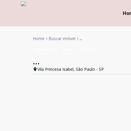
Ho
Home
Buscar imóvel
...
Apartamento
Venda
Cód:
760825
...
Vila Princesa Isabel, São Paulo - SP