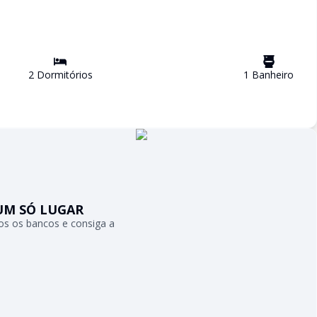
2
Dormitório
s
1
Banheiro
UM SÓ LUGAR
s os bancos e consiga a