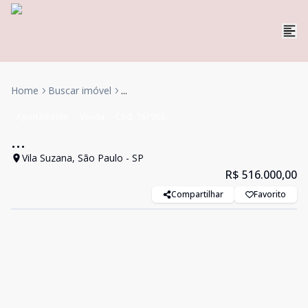
Home
Buscar imóvel
...
Apartamento
Venda
Cód:
767983
...
Vila Suzana, São Paulo - SP
R$ 516.000,00
Compartilhar
Favorito