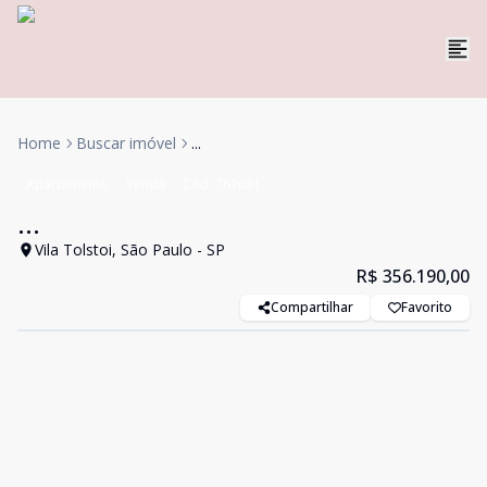
Home
Buscar imóvel
...
Apartamento
Venda
Cód:
767681
...
Vila Tolstoi, São Paulo - SP
R$ 356.190,00
Compartilhar
Favorito