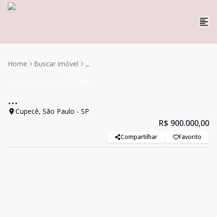
Home
Buscar imóvel
...
Casa
Venda
Cód:
764970
...
Cupecê, São Paulo - SP
R$ 900.000,00
Compartilhar
Favorito