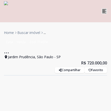
Home
Buscar imóvel
...
Casa
Venda
Cód:
774974
...
Jardim Prudência, São Paulo - SP
R$ 720.000,00
Compartilhar
Favorito