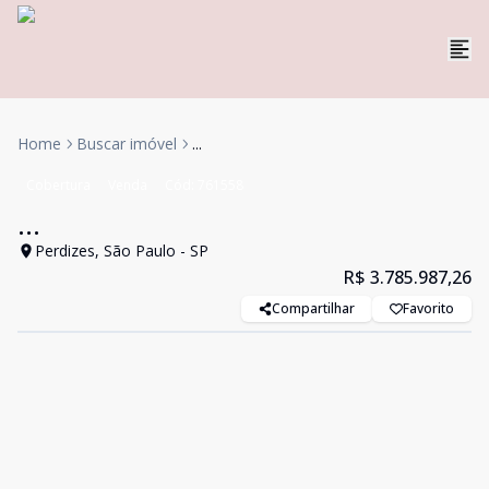
Home
Buscar imóvel
...
Cobertura
Venda
Cód:
761558
...
Perdizes, São Paulo - SP
R$ 3.785.987,26
Compartilhar
Favorito