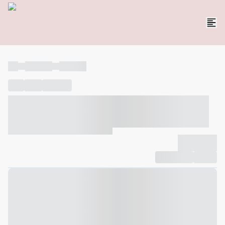
----
----- -----
----- -----
----
-----
---- ------
----- ----- -- ------ ---- ---- -- ----- ----- -----
--- ------
----- ----- -- ------ ----- ----- -- ------
-------------
Compartilhar
Favorito