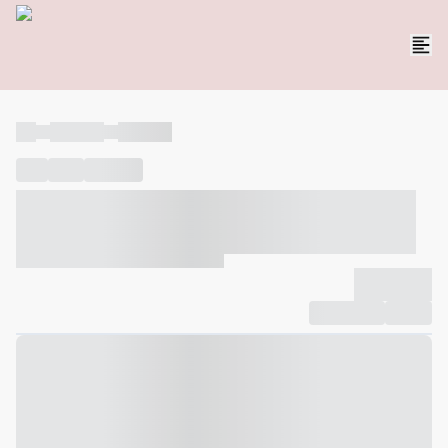
----
----- -----
----- -----
----
-----
---- ------
----- ----- -- ------ ---- ---- -- ----- ----- -----
--- ------
----- ----- -- ------ ----- ----- -- ------
-------------
Compartilhar
Favorito