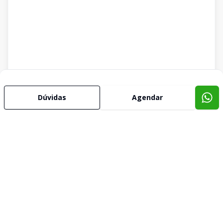
Dúvidas
Agendar
Imóveis semelhantes
Confira imóveis semelhantes
Cód:
775540
Comparar