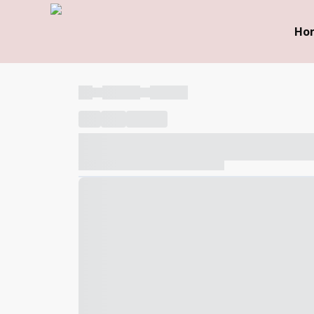
Ho
----
----- -----
----- -----
----
-----
---- ------
----- ----- -- ------ ---- ---- -- ---
----- ----- -- ------ ----- ----- -- ------