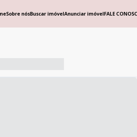
me
Sobre nós
Buscar imóvel
Anunciar imóvel
FALE CONOS
-- ----- ----- --- ------