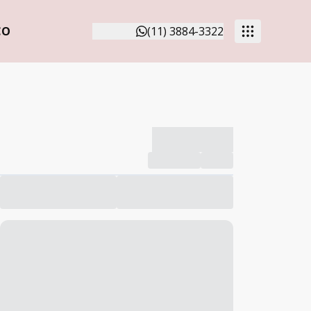
CO
(11) 3884-3322
-------------
Compartilhar
Favorito