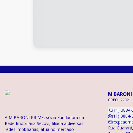
M BARONI
CRECI:
7702 J
(11) 3884-
(11) 3884-
A M BARONI PRIME, sócia Fundadora da
recpcaomb
Rede Imobiliária Secovi, filiada a diversas
Rua Guarará,
redes imobiliárias, atua no mercado