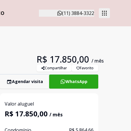
CO
(11) 3884-3322
R$ 17.850,00
/ mês
Compartilhar
Favorito
Agendar visita
WhatsApp
Valor aluguel
R$ 17.850,00
/ mês
Condomínio
R$ 5.864,66