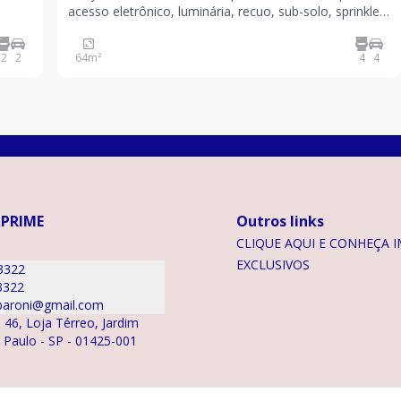
acesso eletrônico, luminária, recuo, sub-solo, sprinkler,
segurança, condomínio fechado, ar condicionado,
jardim, gerador, estacionamento visitante, forro com:
2
2
64
m²
4
4
4 vagas de garagem. Valor IPTU: R$870,0
 PRIME
Outros links
CLIQUE AQUI E CONHEÇA I
EXCLUSIVOS
3322
3322
aroni@gmail.com
 46, Loja Térreo, Jardim
o Paulo - SP - 01425-001