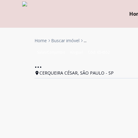
Ho
Home
Buscar imóvel
...
Salas/Conjuntos
Aluguel
Cód:
654552
...
CERQUEIRA CÉSAR, SÃO PAULO - SP