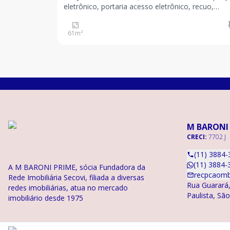
eletrônico, portaria acesso eletrônico, recuo,
segurança, deficientes, condomínio fechado, ar
condicionado, 2 vagas de garagem. Valor IPTU:
61
m²
R$779,00 e Valor Condomínio: R$1.809,00.
M BARONI
CRECI:
7702 J
(11) 3884-
(11) 3884-
A M BARONI PRIME, sócia Fundadora da
recpcaomb
Rede Imobiliária Secovi, filiada a diversas
Rua Guarará,
redes imobiliárias, atua no mercado
Paulista, Sã
imobiliário desde 1975