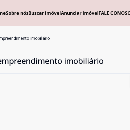
me
Sobre nós
Buscar imóvel
Anunciar imóvel
FALE CONOS
empreendimento imobiliário
 empreendimento imobiliário