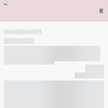
----
----- -----
----- -----
----
-----
---- ------
----- ----- -- ------ ---- ---- -- ----- ----- -----
--- ------
----- ----- -- ------ ----- ----- -- ------
-------------
Compartilhar
Favorito