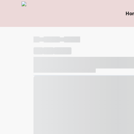
Ho
----
----- -----
----- -----
----
-----
---- ------
----- ----- -- ------ ---- ---- -- ---
----- ----- -- ------ ----- ----- -- ------