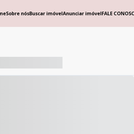
me
Sobre nós
Buscar imóvel
Anunciar imóvel
FALE CONOS
-- ----- ----- --- ------