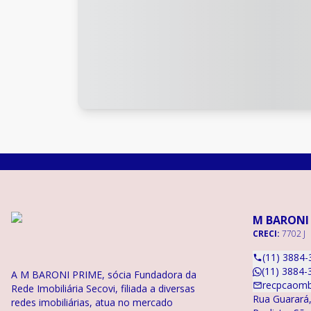
M BARONI
CRECI:
7702 J
(11) 3884-
(11) 3884-
A M BARONI PRIME, sócia Fundadora da
recpcaomb
Rede Imobiliária Secovi, filiada a diversas
Rua Guarará,
redes imobiliárias, atua no mercado