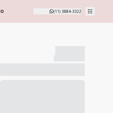
CO
(11) 3884-3322
-------------
Compartilhar
Favorito