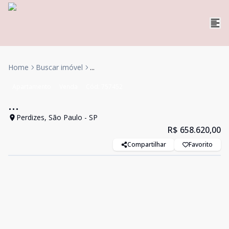
Home
Buscar imóvel
...
Apartamento
Venda
Cód:
757452
...
Perdizes, São Paulo - SP
R$ 658.620,00
Compartilhar
Favorito