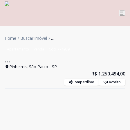
Home
Buscar imóvel
...
Apartamento
Venda
Cód:
774959
...
Pinheiros, São Paulo - SP
R$ 1.250.494,00
Compartilhar
Favorito