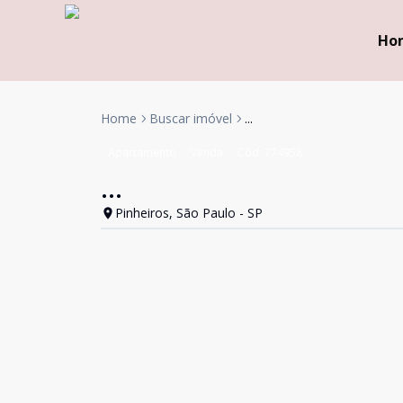
Ho
Home
Buscar imóvel
...
Apartamento
Venda
Cód:
774958
...
Pinheiros, São Paulo - SP