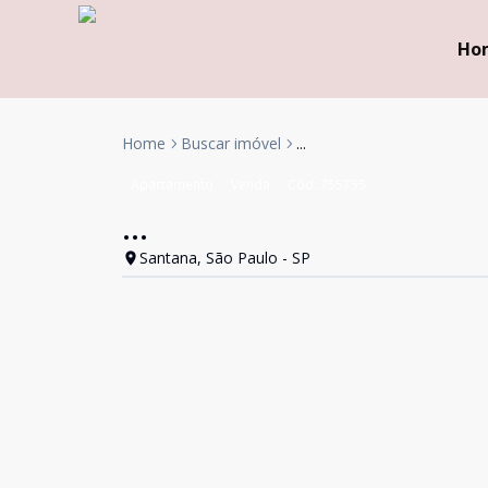
Ho
Home
Buscar imóvel
...
Apartamento
Venda
Cód:
755755
...
Santana, São Paulo - SP