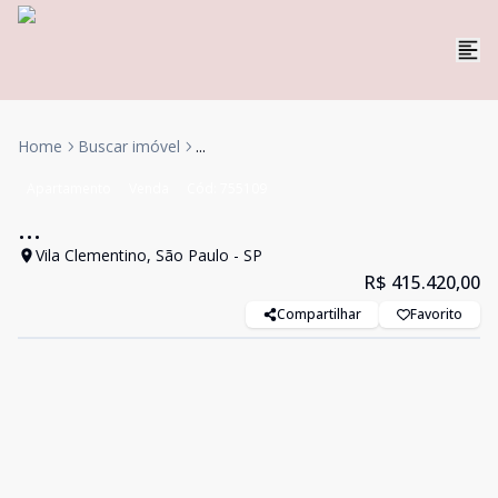
Home
Buscar imóvel
...
Apartamento
Venda
Cód:
755109
...
Vila Clementino, São Paulo - SP
R$ 415.420,00
Compartilhar
Favorito