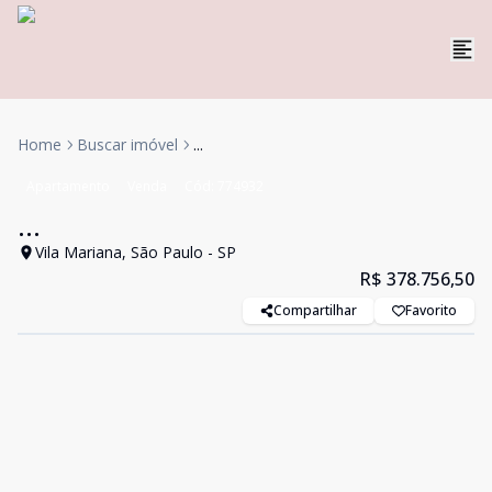
Home
Buscar imóvel
...
Apartamento
Venda
Cód:
774932
...
Vila Mariana, São Paulo - SP
R$ 378.756,50
Compartilhar
Favorito