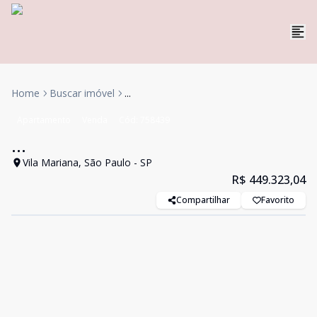
Home
Buscar imóvel
...
Apartamento
Venda
Cód:
758439
...
Vila Mariana, São Paulo - SP
R$ 449.323,04
Compartilhar
Favorito