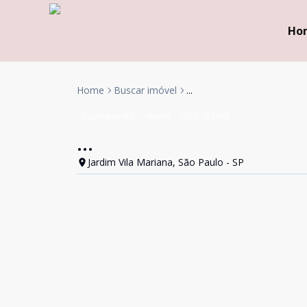
Ho
Home
Buscar imóvel
...
Apartamento
Venda
Cód:
757685
...
Jardim Vila Mariana, São Paulo - SP