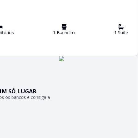
tório
s
1
Banheiro
1
Suíte
UM SÓ LUGAR
s os bancos e consiga a