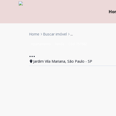
Ho
Home
Buscar imóvel
...
Apartamento
Venda
Cód:
757682
...
Jardim Vila Mariana, São Paulo - SP