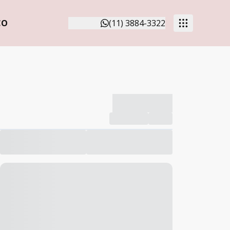
CO
(11) 3884-3322
-------------
Compartilhar
Favorito