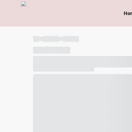
Ho
----
----- -----
----- -----
----
-----
---- ------
----- ----- -- ------ ---- ---- -- ---
----- ----- -- ------ ----- ----- -- ------