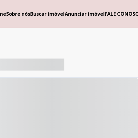
me
Sobre nós
Buscar imóvel
Anunciar imóvel
FALE CONOS
-- ----- ----- --- ------