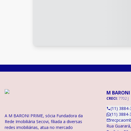
M BARONI
CRECI:
7702 J
(11) 3884-
(11) 3884-
A M BARONI PRIME, sócia Fundadora da
recpcaomb
Rede Imobiliária Secovi, filiada a diversas
Rua Guarará,
redes imobiliárias, atua no mercado